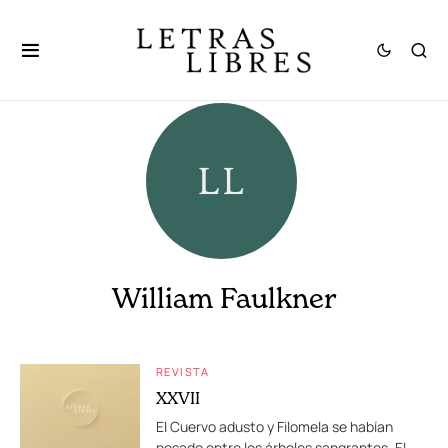
William Faulkner
REVISTA
XXVII
El Cuervo adusto y Filomela se habían
posado entre los árboles sangrantes. El