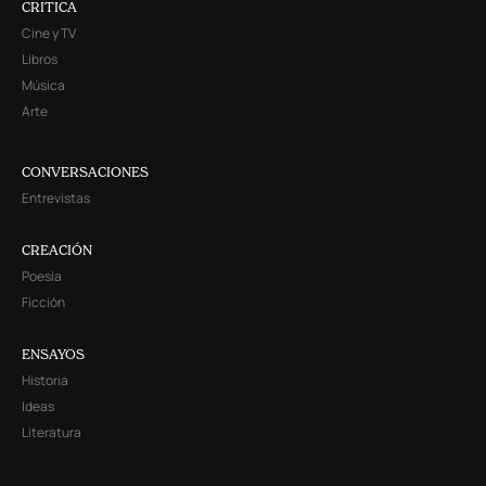
CRITICA
Cine y TV
Libros
Música
Arte
CONVERSACIONES
Entrevistas
CREACIÓN
Poesía
Ficción
ENSAYOS
Historia
Ideas
Literatura