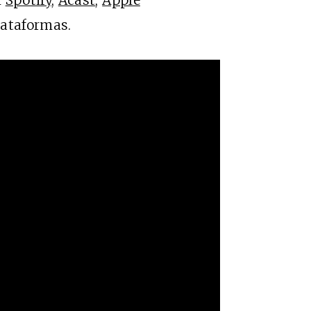
n
Spotify,
Acast
,
Apple
lataformas.