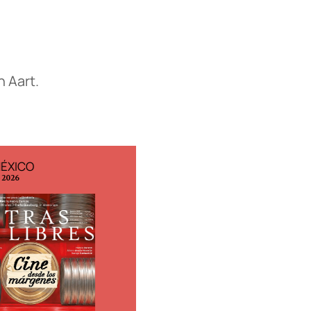
n Aart.
MÉXICO
EDICIÓN ESPAÑA
o 2026
N° 299 / Agosto 2026