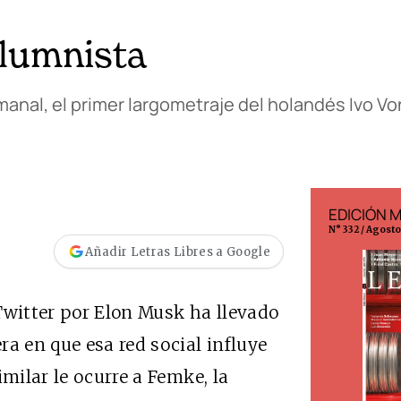
olumnista
anal, el primer largometraje del holandés Ivo Vo
EDICIÓN ESPAÑA
EDICIÓN 
N° 299 / Agosto 2026
N° 332 / Agost
Añadir Letras Libres a Google
Twitter por Elon Musk ha llevado
a en que esa red social influye
imilar le ocurre a Femke, la