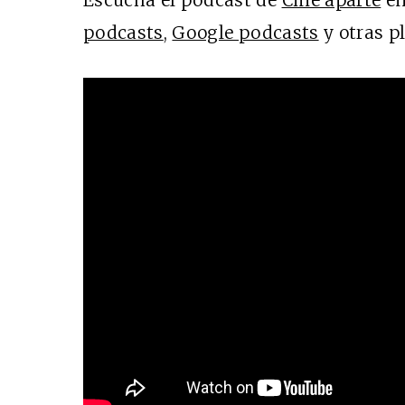
Escucha el podcast de
Cine aparte
e
podcasts
,
Google podcasts
y otras p