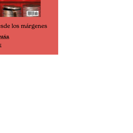
esde los márgenes
Cine desde los márgene
PAÑA
EDICIÓN MÉXICO
E
SUSCRÍBETE