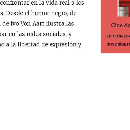
confrontar en la vida real a los
es. Desde el humor negro, de
 de Ivo Von Aart ilustra las
Cine d
Cine desde los márgenes
ar en las redes sociales, y
EDICIÓN ES
EDICIÓN MÉXICO
o a la libertad de expresión y
SUSCRÍBET
SUSCRÍBETE