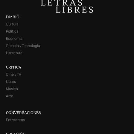
DIARIO
Cultura
Política
Economía
Ciencia y Tecnología
Literatura
CRITICA
Cine y TV
Libros
Música
Arte
CONVERSACIONES
Entrevistas