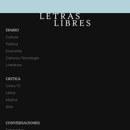
DIARIO
Cultura
Política
Economía
Ciencia y Tecnología
Literatura
CRITICA
Cine y TV
Libros
Música
Arte
CONVERSACIONES
Entrevistas