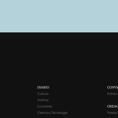
DIARIO
CONV
Cultura
Entrevi
Política
Economía
CREAC
Ciencia y Tecnología
Poesía