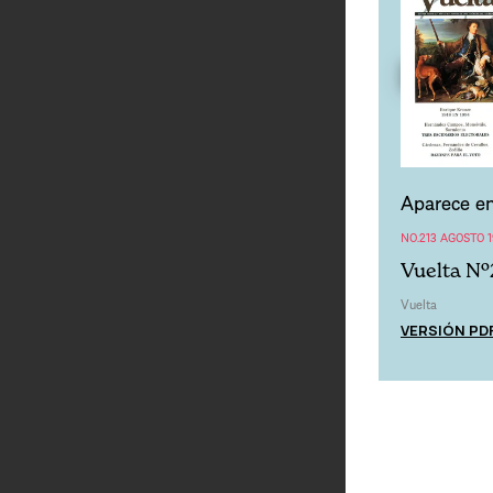
Aparece en
NO.213 AGOSTO 
Vuelta Nº
Vuelta
VERSIÓN PD