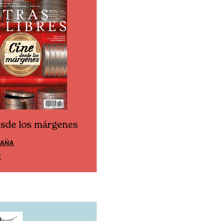
esde los márgenes
Cine desde los márgen
PAÑA
EDICIÓN MÉXICO
E
SUSCRÍBETE