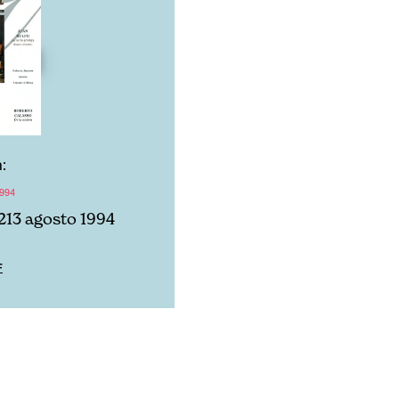
:
1994
213 agosto 1994
F