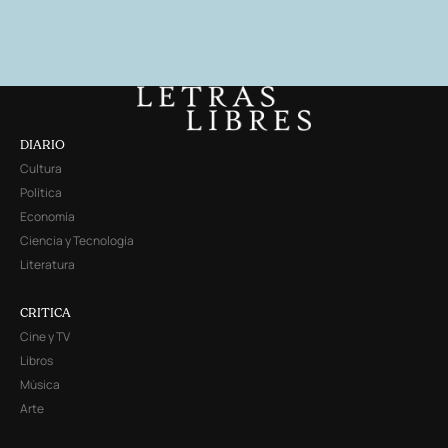
DIARIO
Cultura
Política
Economía
Ciencia y Tecnología
Literatura
CRITICA
Cine y TV
Libros
Música
Arte