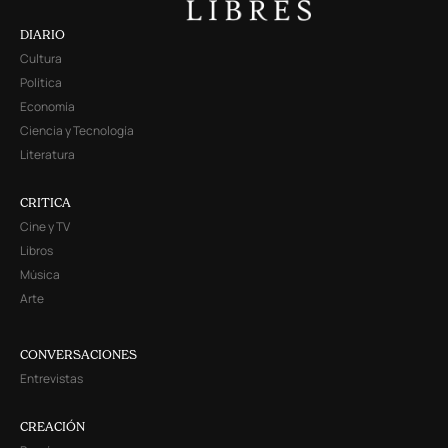
DIARIO
Cultura
Política
Economía
Ciencia y Tecnología
Literatura
CRITICA
Cine y TV
Libros
Música
Arte
CONVERSACIONES
Entrevistas
CREACIÓN