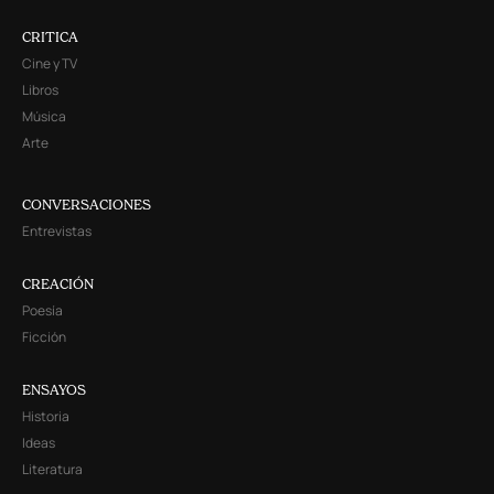
CRITICA
Cine y TV
Libros
Música
Arte
CONVERSACIONES
Entrevistas
CREACIÓN
Poesía
Ficción
ENSAYOS
Historia
Ideas
Literatura