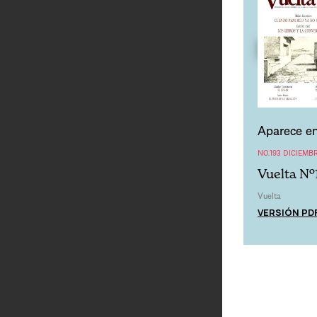
Aparece en
NO.193 DICIEMBR
Vuelta Nº
Vuelta
VERSIÓN PD