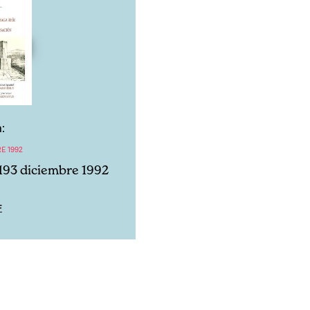
:
E 1992
193 diciembre 1992
F