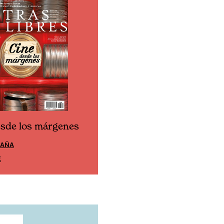
esde los márgenes
Cine desde los márgen
PAÑA
EDICIÓN MÉXICO
E
SUSCRÍBETE