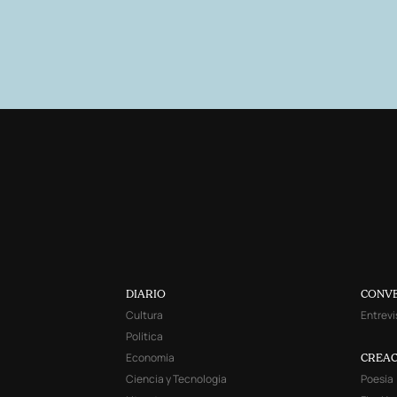
DIARIO
CONV
Cultura
Entrevi
Política
Economía
CREAC
Ciencia y Tecnología
Poesía