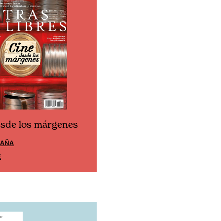
esde los márgenes
Cine desde los márgen
PAÑA
EDICIÓN MÉXICO
E
SUSCRÍBETE