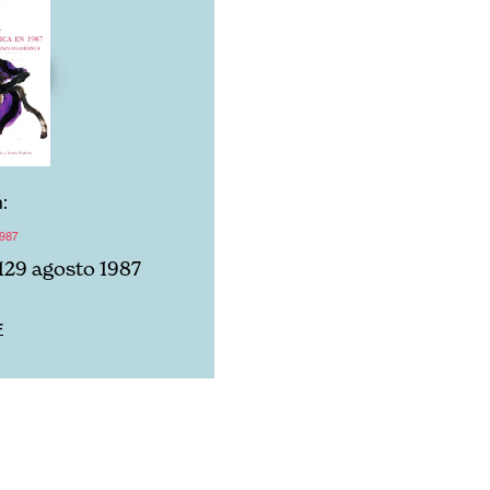
:
987
129 agosto 1987
F