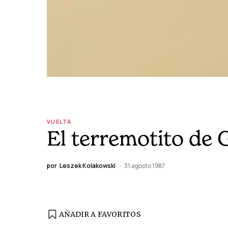
VUELTA
El terremotito de
por
Leszek Kolakowski
31 agosto 1987
AÑADIR A FAVORITOS