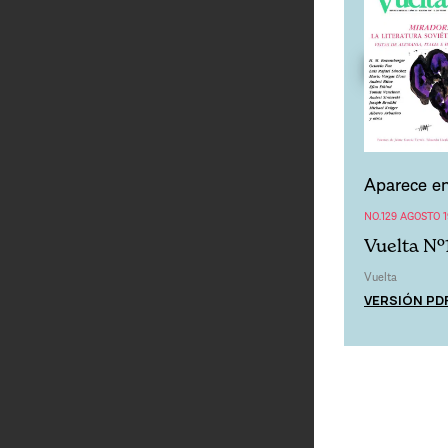
Aparece en
NO.129 AGOSTO 1
Vuelta Nº
Vuelta
VERSIÓN PD