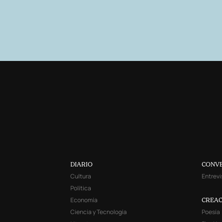
DIARIO
CONV
Cultura
Entrevi
Política
Economía
CREAC
Ciencia y Tecnología
Poesía