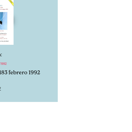
:
 1992
183 febrero 1992
F