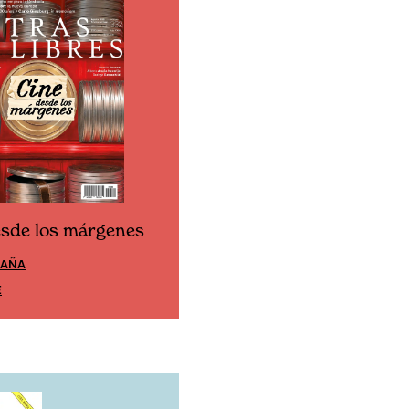
esde los márgenes
Cine desde los márgen
PAÑA
EDICIÓN MÉXICO
E
SUSCRÍBETE