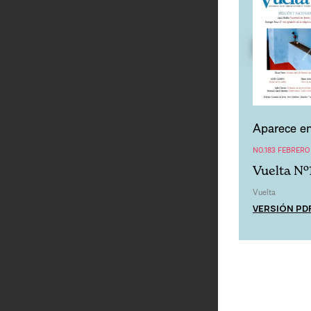
Aparece en
NO.183 FEBRERO
Vuelta Nº
Vuelta
VERSIÓN PD