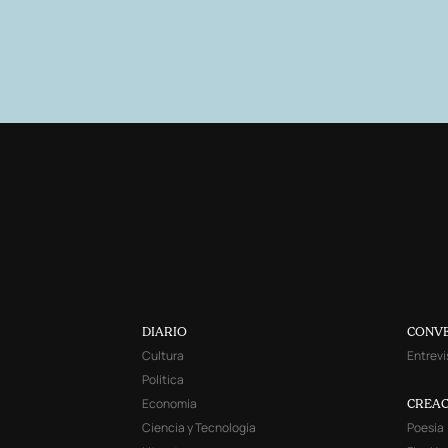
DIARIO
CONV
Cultura
Entrevi
Política
Economía
CREAC
Ciencia y Tecnología
Poesía