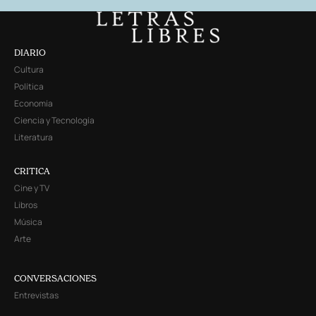
DIARIO
Cultura
Política
Economía
Ciencia y Tecnología
Literatura
CRITICA
Cine y TV
Libros
Música
Arte
CONVERSACIONES
Entrevistas