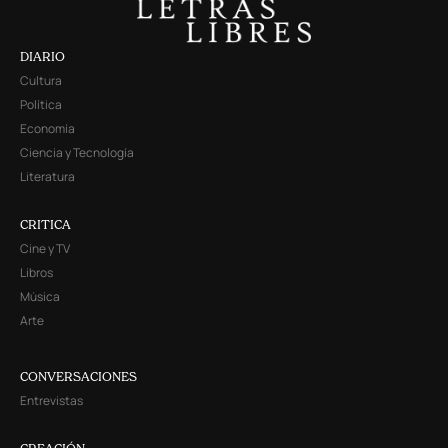
DIARIO
Cultura
Política
Economía
Ciencia y Tecnología
Literatura
CRITICA
Cine y TV
Libros
Música
Arte
CONVERSACIONES
Entrevistas