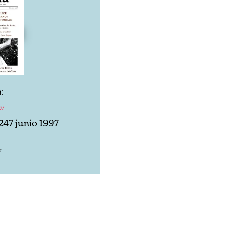
:
97
247 junio 1997
F