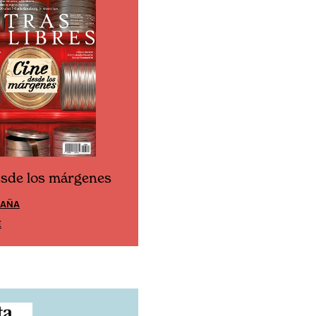
esde los márgenes
Cine desde los márgen
PAÑA
EDICIÓN MÉXICO
E
SUSCRÍBETE