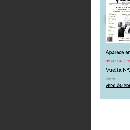
Aparece en
NO.247 JUNIO 19
Vuelta Nº
Vuelta
VERSIÓN PD