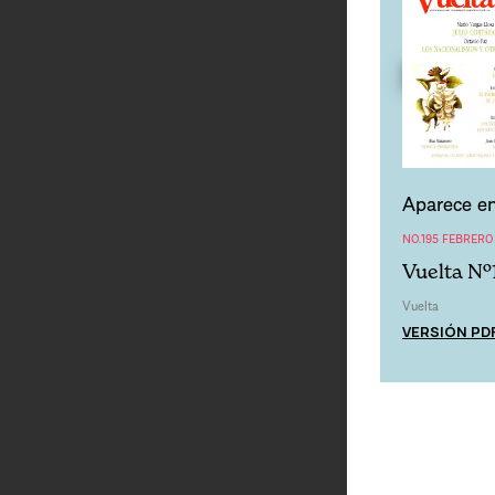
Aparece en
NO.195 FEBRERO
Vuelta Nº
Vuelta
VERSIÓN PD