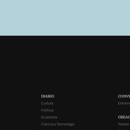
DIARIO
CONV
Cultura
Entrevi
Política
Economía
CREAC
Ciencia y Tecnología
Poesía