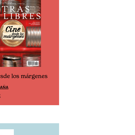
esde los márgenes
Cine desde los márgen
PAÑA
EDICIÓN MÉXICO
E
SUSCRÍBETE