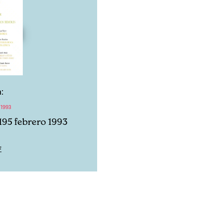
:
 1993
195 febrero 1993
F