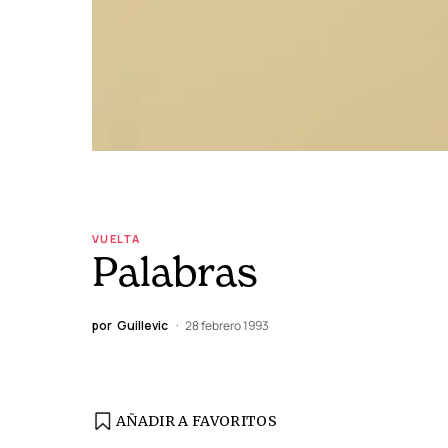
VUELTA
Palabras
por
Guillevic
28 febrero 1993
AÑADIR A FAVORITOS