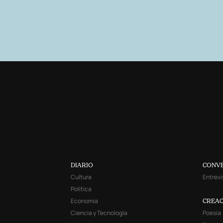
DIARIO
CONV
Cultura
Entrevi
Política
Economía
CREAC
Ciencia y Tecnología
Poesía