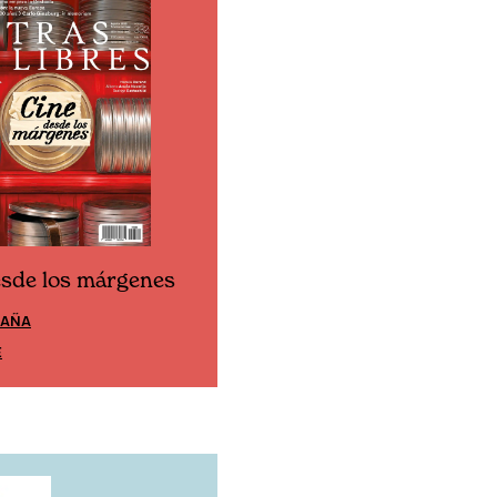
esde los márgenes
Cine desde los márgen
PAÑA
EDICIÓN MÉXICO
E
SUSCRÍBETE