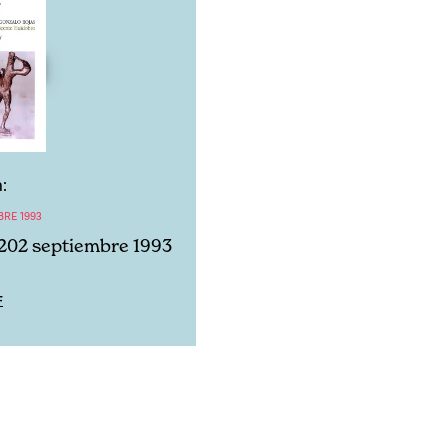
:
BRE 1993
202 septiembre 1993
F