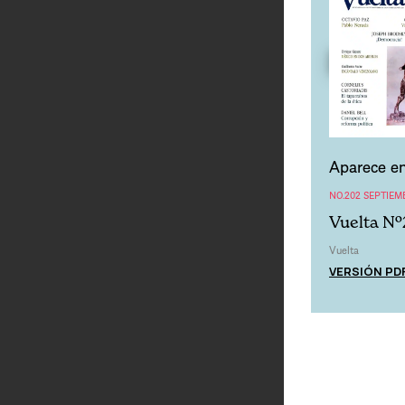
Aparece en
NO.202 SEPTIEM
Vuelta Nº
Vuelta
VERSIÓN PD