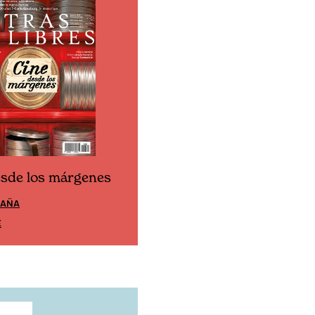
esde los márgenes
Cine desde los márgen
PAÑA
EDICIÓN MÉXICO
E
SUSCRÍBETE