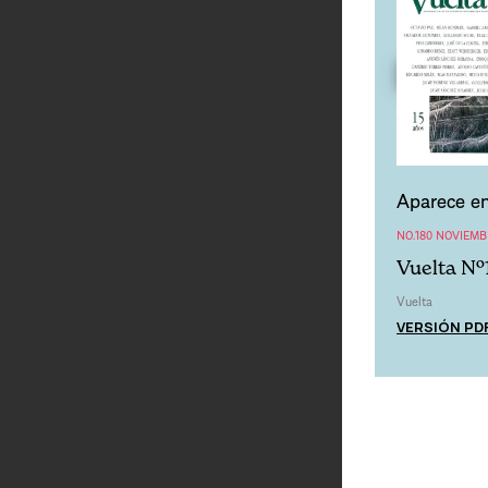
Aparece en
NO.180 NOVIEMB
Vuelta Nº
Vuelta
VERSIÓN PD