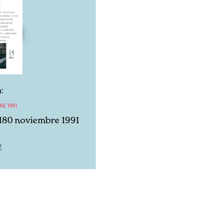
:
RE 1991
180 noviembre 1991
F