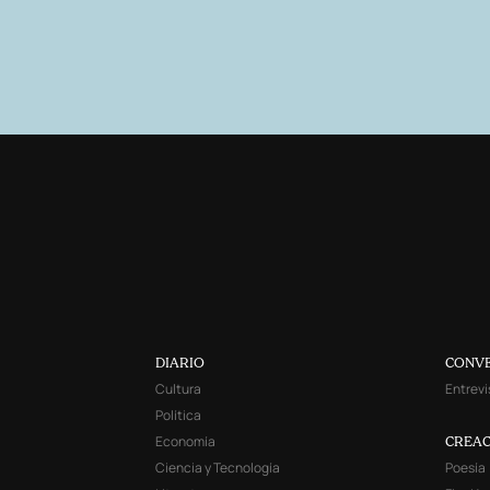
DIARIO
CONV
Cultura
Entrevi
Política
Economía
CREAC
Ciencia y Tecnología
Poesía