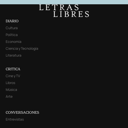
DIARIO
Cultura
Política
Economía
Ciencia y Tecnología
Literatura
CRITICA
Cine y TV
Libros
Música
Arte
CONVERSACIONES
Entrevistas