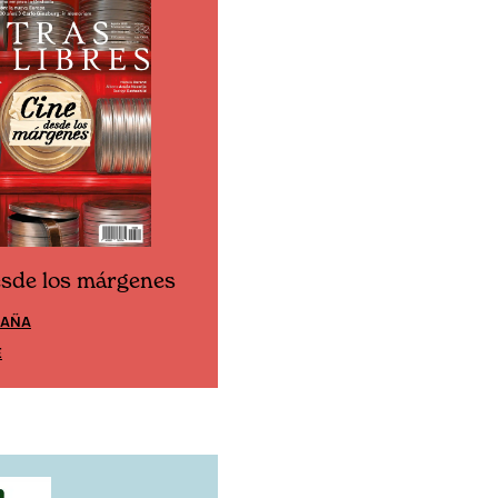
esde los márgenes
Cine desde los márgen
PAÑA
EDICIÓN MÉXICO
E
SUSCRÍBETE