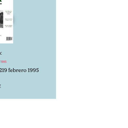
:
 1995
219 febrero 1995
F