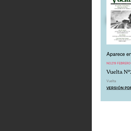
Aparece en
NO.219 FEBRERO
Vuelta Nº
Vuelta
VERSIÓN PD