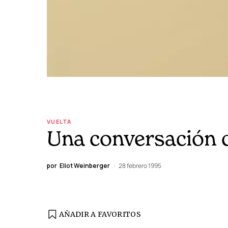
VUELTA
Una conversación 
por
Eliot Weinberger
28 febrero 1995
AÑADIR A FAVORITOS