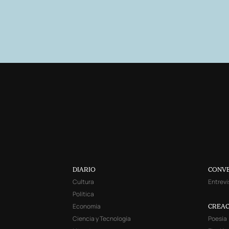
DIARIO
CONV
Cultura
Entrevi
Política
Economía
CREAC
Ciencia y Tecnología
Poesía