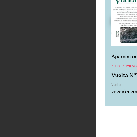
Aparece en
NO.180 NOVIEMB
Vuelta Nº
Vuelta
VERSIÓN PD