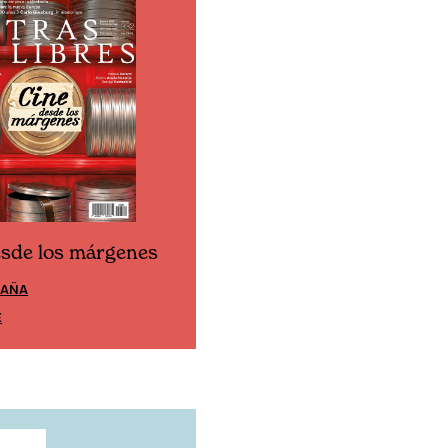
esde los márgenes
Cine desde los márgen
PAÑA
EDICIÓN MÉXICO
E
SUSCRÍBETE