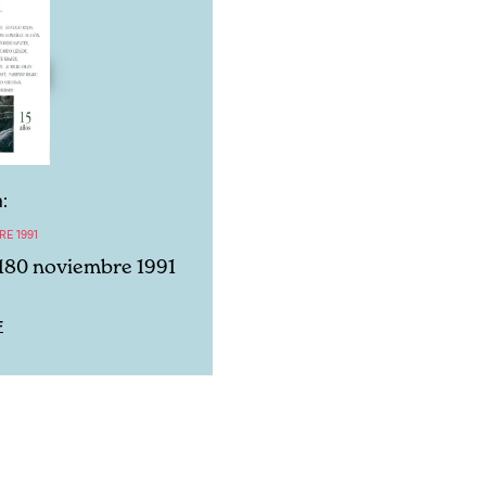
:
RE 1991
180 noviembre 1991
F