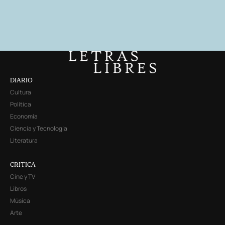
DIARIO
Cultura
Política
Economía
Ciencia y Tecnología
Literatura
CRITICA
Cine y TV
Libros
Música
Arte