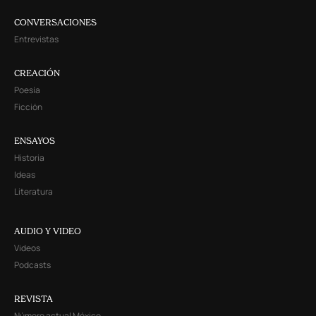
CONVERSACIONES
Entrevistas
CREACIÓN
Poesía
Ficción
ENSAYOS
Historia
Ideas
Literatura
AUDIO Y VIDEO
Videos
Podcasts
REVISTA
Número actual México