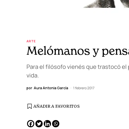
ARTE
Melómanos y pensa
Para el filósofo vienés que trastocó e
vida.
por
Aura Antonia García
1 febrero 2017
AÑADIR A FAVORITOS