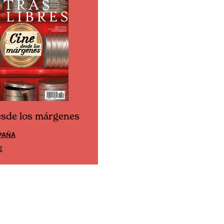
esde los márgenes
Cine desde los márgene
PAÑA
EDICIÓN MÉXICO
E
SUSCRÍBETE