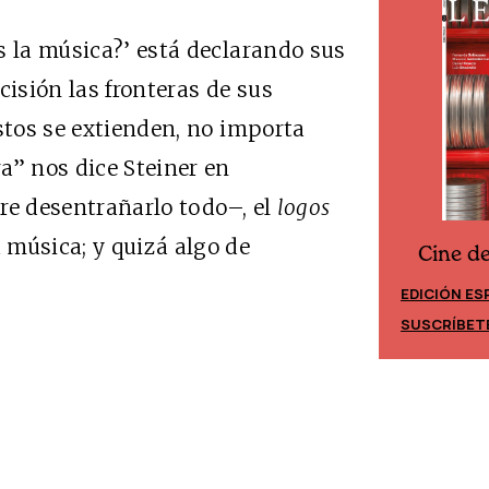
s la música?’ está declarando sus
cisión las fronteras de sus
Estos se extienden, no importa
a” nos dice Steiner en
re desentrañarlo todo–, el
logos
 música; y quizá algo de
Cine d
Cine desde los márgenes
EDICIÓN ES
EDICIÓN MÉXICO
SUSCRÍBET
SUSCRÍBETE