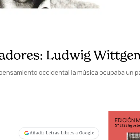
dores: Ludwig Wittgen
l pensamiento occidental la música ocupaba un p
EDICIÓN ESPAÑA
EDICIÓN 
N° 299 / Agosto 2026
N° 332 / Agost
Añadir Letras Libres a Google