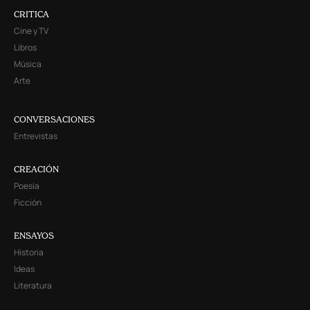
CRITICA
Cine y TV
Libros
Música
Arte
CONVERSACIONES
Entrevistas
CREACIÓN
Poesía
Ficción
ENSAYOS
Historia
Ideas
Literatura