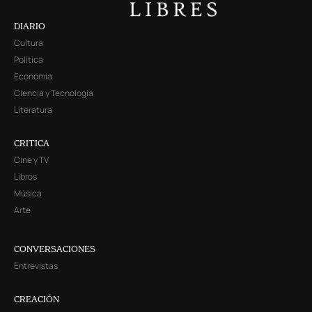
DIARIO
Cultura
Política
Economía
Ciencia y Tecnología
Literatura
CRITICA
Cine y TV
Libros
Música
Arte
CONVERSACIONES
Entrevistas
CREACIÓN