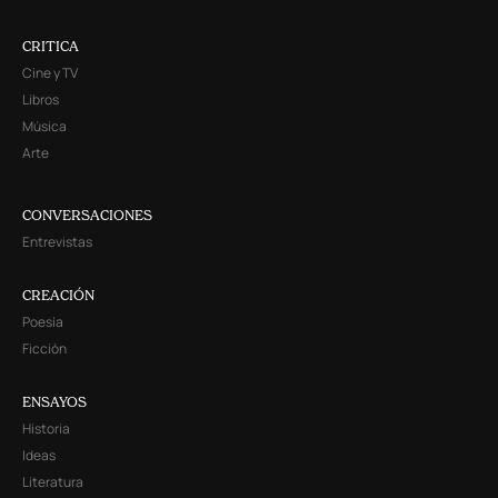
CRITICA
Cine y TV
Libros
Música
Arte
CONVERSACIONES
Entrevistas
CREACIÓN
Poesía
Ficción
ENSAYOS
Historia
Ideas
Literatura