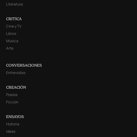
Literatura
CRITICA
Cine y TV
Libros
Música
Arte
CONVERSACIONES
Entrevistas
CREACIÓN
Poesía
Ficción
ENSAYOS
Historia
Ideas