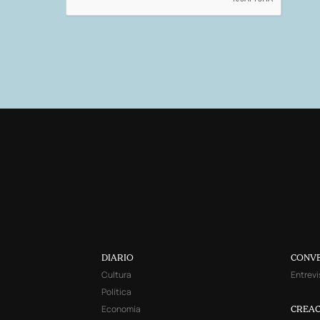
DIARIO
CONV
Cultura
Entrevi
Política
Economía
CREAC