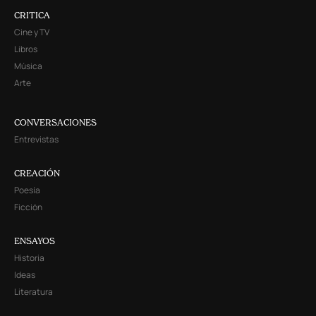
CRITICA
Cine y TV
Libros
Música
Arte
CONVERSACIONES
Entrevistas
CREACIÓN
Poesía
Ficción
ENSAYOS
Historia
Ideas
Literatura