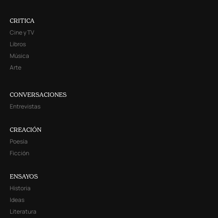
CRITICA
Cine y TV
Libros
Música
Arte
CONVERSACIONES
Entrevistas
CREACIÓN
Poesía
Ficción
ENSAYOS
Historia
Ideas
Literatura