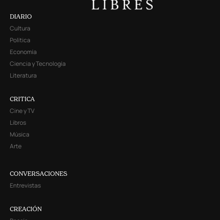
DIARIO
Cultura
Política
Economía
Ciencia y Tecnología
Literatura
CRITICA
Cine y TV
Libros
Música
Arte
CONVERSACIONES
Entrevistas
CREACIÓN