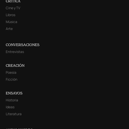
CRITICA
Cine y TV
Libros
Música
Arte
CONVERSACIONES
Entrevistas
CREACIÓN
Poesía
Ficción
ENSAYOS
Historia
Ideas
Literatura