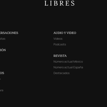
ERSACIONES
AUDIO Y VIDEO
stas
Videos
Podcasts
IÓN
REVISTA
Número actual México
Número actual España
Destacados
YOS
a
ura