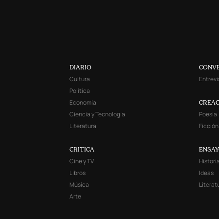
DIARIO
CONV
Cultura
Entrevi
Política
Economía
CREAC
Ciencia y Tecnología
Poesía
Literatura
Ficción
CRITICA
ENSA
Cine y TV
Histori
Libros
Ideas
Música
Literat
Arte