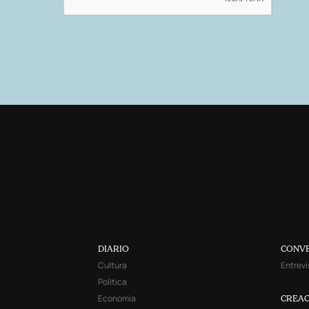
DIARIO
CONV
Cultura
Entrevi
Política
Economía
CREAC