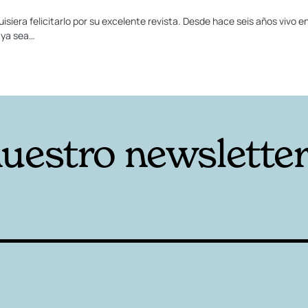
era felicitarlo por su excelente revista. Desde hace seis años vivo en 
 ya sea…
nuestro newslette