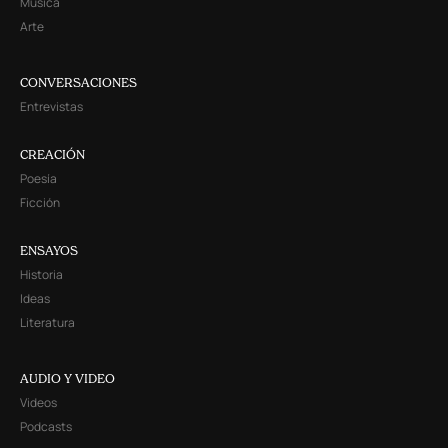
Música
Arte
CONVERSACIONES
Entrevistas
CREACIÓN
Poesía
Ficción
ENSAYOS
Historia
Ideas
Literatura
AUDIO Y VIDEO
Videos
Podcasts