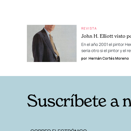
REVISTA
John H. Elliott visto p
En el año 2001 el pintor He
sería otro si el pintor y e
por
Hernán Cortés Moreno
Suscríbete a 