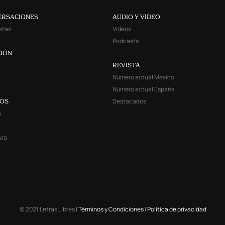
ERSACIONES
AUDIO Y VIDEO
stas
Videos
Podcasts
IÓN
REVISTA
Número actual México
Número actual España
Destacados
YOS
a
ura
© 2021 Letras Libres |
Términos y Condiciones
|
Política de privacidad