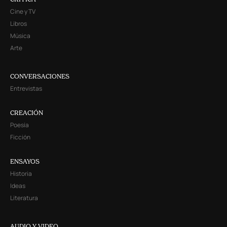
Cine y TV
Libros
Música
Arte
CONVERSACIONES
Entrevistas
CREACIÓN
Poesía
Ficción
ENSAYOS
Historia
Ideas
Literatura
AUDIO Y VIDEO