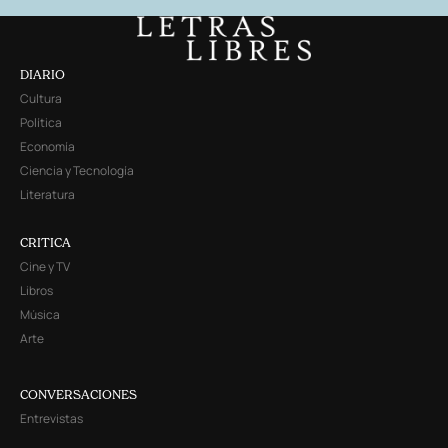
DIARIO
Cultura
Política
Economía
Ciencia y Tecnología
Literatura
CRITICA
Cine y TV
Libros
Música
Arte
CONVERSACIONES
Entrevistas