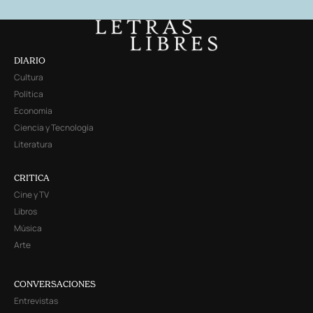
DIARIO
Cultura
Política
Economía
Ciencia y Tecnología
Literatura
CRITICA
Cine y TV
Libros
Música
Arte
CONVERSACIONES
Entrevistas