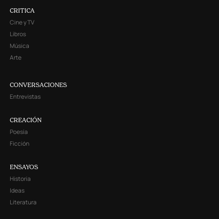
CRITICA
Cine y TV
Libros
Música
Arte
CONVERSACIONES
Entrevistas
CREACIÓN
Poesía
Ficción
ENSAYOS
Historia
Ideas
Literatura