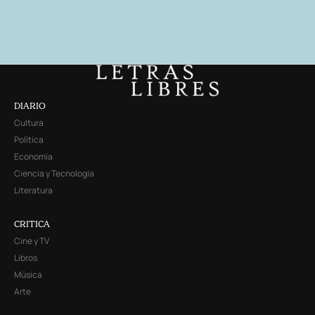
DIARIO
Cultura
Política
Economía
Ciencia y Tecnología
Literatura
CRITICA
Cine y TV
Libros
Música
Arte