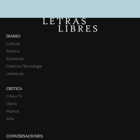
DIARIO
Cultura
Política
Economía
Ciencia y Tecnología
Literatura
CRITICA
Cine y TV
Libros
Música
Arte
CONVERSACIONES