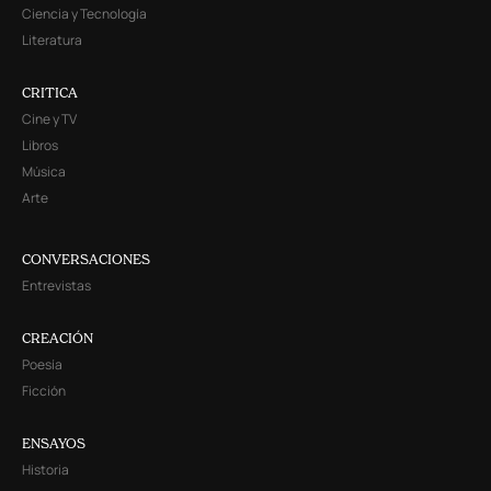
Ciencia y Tecnología
Literatura
CRITICA
Cine y TV
Libros
Música
Arte
CONVERSACIONES
Entrevistas
CREACIÓN
Poesía
Ficción
ENSAYOS
Historia