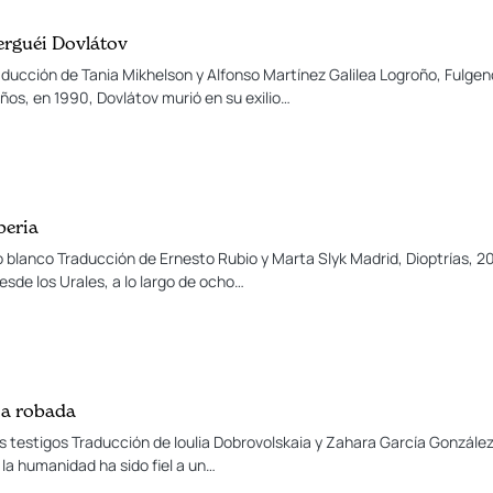
Serguéi Dovlátov
aducción de Tania Mikhelson y Alfonso Martínez Galilea Logroño, Fulgen
os, en 1990, Dovlátov murió en su exilio…
beria
o blanco Traducción de Ernesto Rubio y Marta Slyk Madrid, Dioptrías, 20
esde los Urales, a lo largo de ocho…
ia robada
s testigos Traducción de Ioulia Dobrovolskaia y Zahara García Gonzále
a, la humanidad ha sido fiel a un…