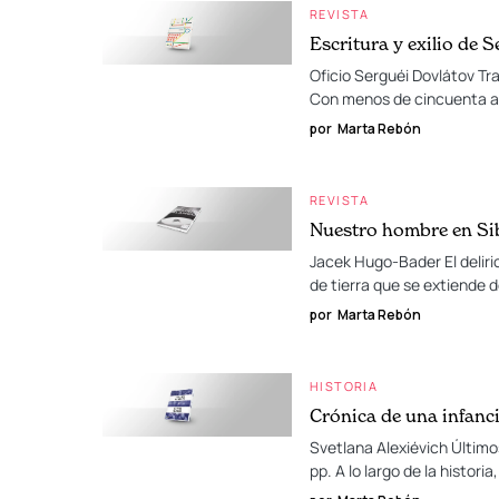
REVISTA
Escritura y exilio de 
Oficio Serguéi Dovlátov Tr
Con menos de cincuenta añ
por
Marta Rebón
REVISTA
Nuestro hombre en Si
Jacek Hugo-Bader El deliri
de tierra que se extiende d
por
Marta Rebón
HISTORIA
Crónica de una infanc
Svetlana Alexiévich Último
pp. A lo largo de la histori