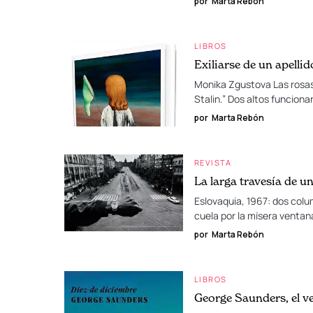
por
Marta Rebón
LIBROS
Exiliarse de un apellid
Monika Zgustova Las rosas 
Stalin.” Dos altos funcion
por
Marta Rebón
REVISTA
La larga travesía de u
Eslovaquia, 1967: dos col
cuela por la mísera venta
por
Marta Rebón
LIBROS
George Saunders, el ve