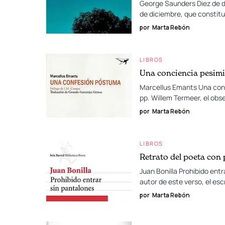
George Saunders Diez de di
de diciembre, que constitu
por
Marta Rebón
LIBROS
Una conciencia pesimi
Marcellus Emants Una conf
pp. Willem Termeer, el obs
por
Marta Rebón
LIBROS
Retrato del poeta con
Juan Bonilla Prohibido entr
autor de este verso, el escr
por
Marta Rebón