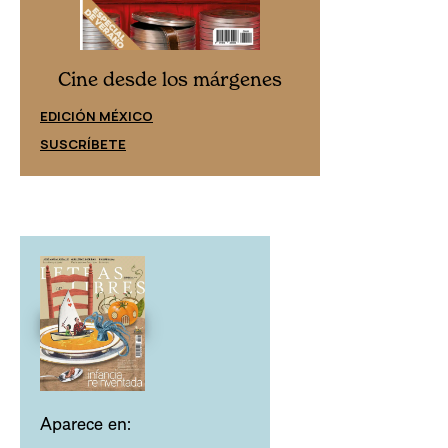
Cine desd
Cine desde los márgenes
EDICIÓN ESPAÑ
EDICIÓN MÉXICO
SUSCRÍBETE
SUSCRÍBETE
Aparece en: