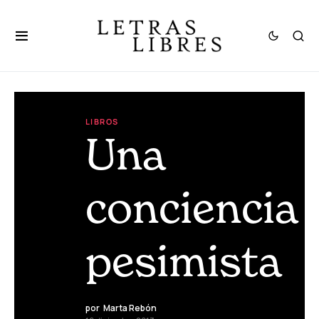
LIBROS
Una
conciencia
pesimista
por
Marta Rebón