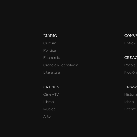
DIARIO
CONV
Cultura
Entrevi
Política
Economía
CREAC
Ciencia y Tecnología
Poesía
Literatura
Ficción
CRITICA
ENSA
Cine y TV
Histori
Libros
Ideas
Música
Literat
Arte