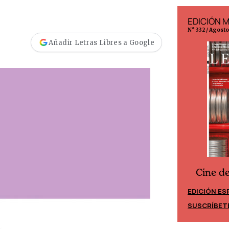
EDICIÓN ESPAÑA
EDICIÓN 
N° 299 / Agosto 2026
N° 332 / Agost
Añadir Letras Libres a Google
Cine d
Cine desde los márgenes
EDICIÓN ES
EDICIÓN MÉXICO
SUSCRÍBET
SUSCRÍBETE