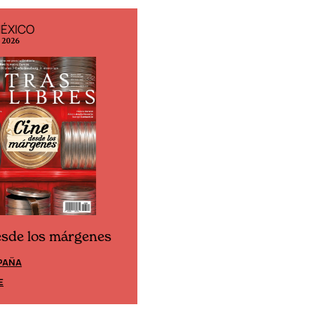
MÉXICO
EDICIÓN ESPAÑA
o 2026
N° 299 / Agosto 2026
esde los márgenes
Cine desde los márgene
PAÑA
EDICIÓN MÉXICO
E
SUSCRÍBETE