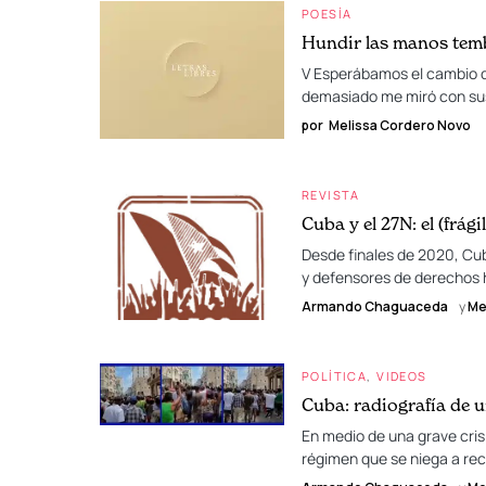
POESÍA
Hundir las manos tem
V Esperábamos el cambio de
demasiado me miró con sus 
por
Melissa Cordero Novo
REVISTA
Cuba y el 27N: el (frági
Desde finales de 2020, Cub
y defensores de derechos 
Armando Chaguaceda
y
Me
POLÍTICA
VIDEOS
Cuba: radiografía de 
En medio de una grave cris
régimen que se niega a rec