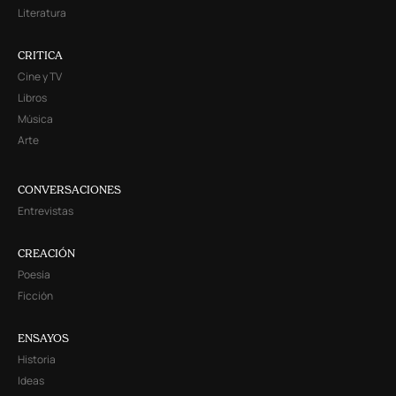
Literatura
CRITICA
Cine y TV
Libros
Música
Arte
CONVERSACIONES
Entrevistas
CREACIÓN
Poesía
Ficción
ENSAYOS
Historia
Ideas