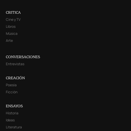
CRITICA
Cine y TV
Libros
Música
Arte
CONVERSACIONES
Entrevistas
CREACIÓN
Poesía
Ficción
ENSAYOS
Historia
Ideas
Literatura